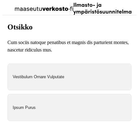
Siirry
Kir
Valikko
Ilmastosuunnitelma
suoraan
sis
sisältöön
↓
Otsikko
Cum sociis natoque penatibus et magnis dis parturient montes,
nascetur ridiculus mus.
Vestibulum Ornare Vulputate
Ipsum Purus