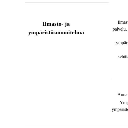
Ilmas
Ilmasto- ja
palvelu, 
ympäristösuunnitelma
ympäri
kehit
Anna 
Ympä
ympärist