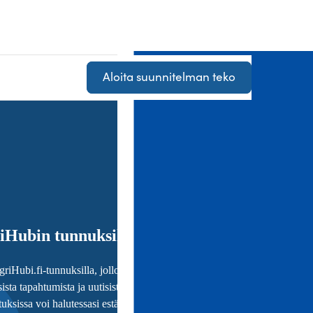
Aloita suunnitelman teko
iHubin tunnuksilla
griHubi.fi-tunnuksilla, jolloin saat sinua kiinnostavista
ista tapahtumista ja uutisista tietoa sähköpostiisi niin
uksissa voi halutessasi estää viestit.