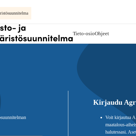
ristösuunnitelma
Tieto-osio
Ohjeet
Avaa
alavalikko
kohteelle
Tieto-
osio
Kirjaudu Agr
tösuunnitelman
Voit kirjautua A
maatalous-aiheis
halutessasi. Aset