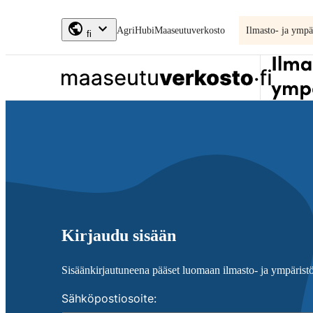
Siirry
AgriHubi
Maaseutuverkosto
Ilmasto- ja ympä
suoraan
fi
sisältöön
↓
Ilmastosuunnitelma
Kirjaudu sisään
Sisäänkirjautuneena pääset luomaan ilmasto- ja ympäris
Sähköpostiosoite
: