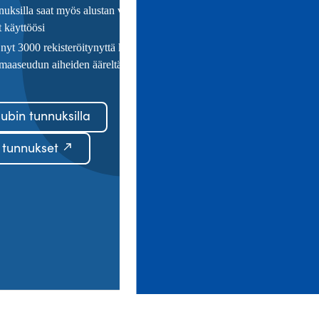
uksilla saat myös alustan verkostoitumis- ja
t käyttöösi
 nyt 3000 rekisteröitynyttä käyttäjää suomalaisen
maaseudun aiheiden ääreltä
ubin tunnuksilla
 tunnukset