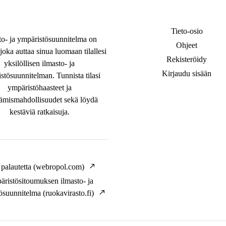
Tieto-osio
to- ja ympäristösuunnitelma on
Ohjeet
joka auttaa sinua luomaan tilallesi
Rekisteröidy
yksilöllisen ilmasto- ja
Kirjaudu sisään
stösuunnitelman. Tunnista tilasi
ympäristöhaasteet ja
tämismahdollisuudet sekä löydä
kestäviä ratkaisuja.
palautetta (webropol.com)
ristösitoumuksen ilmasto- ja
ösuunnitelma (ruokavirasto.fi)