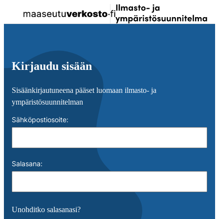
Siirry
Kir
Valikko
Ilmastosuunnitelma
suoraan
sis
sisältöön
↓
Kirjaudu sisään
Sisäänkirjautuneena pääset luomaan ilmasto- ja
ympäristösuunnitelman
Sähköpostiosoite
:
Salasana
:
Unohditko salasanasi?