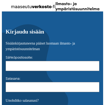
Siirry
Kir
Valikko
Ilmastosuunnitelma
suoraan
sis
sisältöön
↓
Kirjaudu sisään
Sisäänkirjautuneena pääset luomaan ilmasto- ja
ympäristösuunnitelman
Sähköpostiosoite
:
Salasana
:
Unohditko salasanasi?