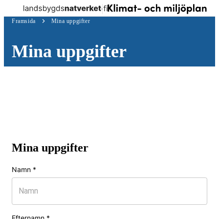
Log
Skip to
Meny
Klimat-
in
Framsida
Mina uppgifter
content
↓
och
miljöplan
Mina uppgifter
Mina uppgifter
Namn
*
Efternamn
*