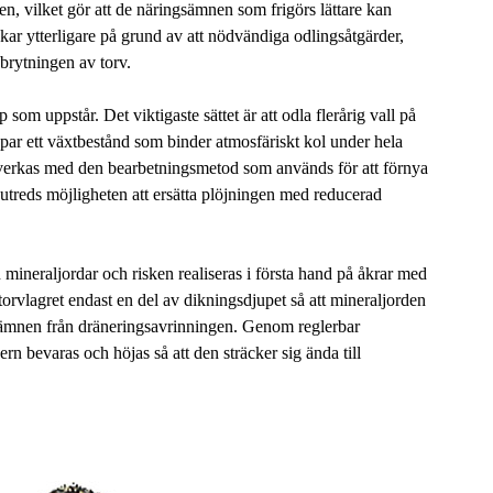
n, vilket gör att de näringsämnen som frigörs lättare kan
kar ytterligare på grund av att nödvändiga odlingsåtgärder,
brytningen av torv.
 uppstår. Det viktigaste sättet är att odla flerårig vall på
ar ett växtbestånd som binder atmosfäriskt kol under hela
erkas med den bearbetningsmetod som används för att förnya
utreds möjligheten att ersätta plöjningen med reducerad
 mineraljordar och risken realiseras i första hand på åkrar med
torvlagret endast en del av dikningsdjupet så att mineraljorden
sämnen från dräneringsavrinningen. Genom reglerbar
n bevaras och höjas så att den sträcker sig ända till