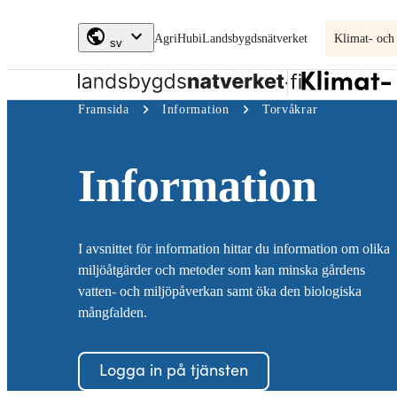
Skip to
AgriHubi
Landsbygdsnätverket
Klimat- och
content
↓
sv
Klimat-
Framsida
Information
Torvåkrar
och
miljöplan
Information
I avsnittet för information hittar du information om olika
miljöåtgärder och metoder som kan minska gårdens
vatten- och miljöpåverkan samt öka den biologiska
mångfalden.
Logga in på tjänsten