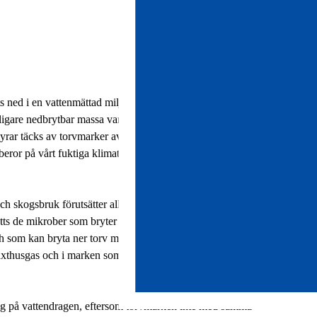
ts ned i en vattenmättad miljö genom långsamt förmultnade.
gare nedbrytbar massa varje år på de underliggande skikten.
 myrar täcks av torvmarker av varierande tjocklek. Myrarna
beror på vårt fuktiga klimat och de flacka ytformerna i vårt
skogsbruk förutsätter alltid dränering, varvid det utrymme
ätts de mikrober som bryter ner torv i syrelöst tillstånd
ch som kan bryta ner torv mycket snabbare. Från torv som
om växthusgas och i marken som näringsämnen, bland annat kväve
ing på vattendragen, eftersom torvmarken inte med samma