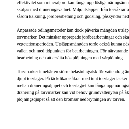
effektivitet som mineraljord kan fånga upp lösliga näringsämne
sköljas med dräneringsvattnet. Miljöutsläppen från torvåkrar ö
såsom kalkning, jordbearbetning och gödsling, påskyndar ned
Anpassade odlingsmetoder kan dock påverka mängden utsläpp som
torvmarker. Det minskar upprepade jordbearbetningar och skap
vegetationsperioden. Utsläppsmängden torde också kunna påv
vallen och med tidpunkten för bearbetningen. För närvarande 
bearbetning och att ersätta höstplöjningen med vårplöjning.
Torvmarker innebär en större belastningsrisk för vattendrag än
djupt torvlager. På täckdikade åkrar med tunt torvlager täcker 
mellan dräneringsdjupet och torvlagret kan fånga upp näring
dränering på torvmarker kan vid behov grundvattenytan på åker
plöjningsdjupet så att den bromsar nedbrytningen av torven.