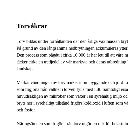
Torvåkrar
Torv bildas under förhållanden där den årliga växtmassan bry
På grund av den långsamma nedbrytningen ackumuleras ytterli
Den process som pågått i cirka 10 000 år har lett till att våra
täcker cirka en tredjedel av vår markyta och deras utbredning 
landskap.
Markanvändningen av torvmarker inom byggande och jord- och 
som frigjorts från vattnet i torven fylls med luft. Samtidigt ers
huvudsakligen av mikrober som växer i en syrehaltig miljö o
bryts ner i syrehaltigt tillstånd frigörs koldioxid i luften s
och fosfor.
ngen
Näringsämnen som frigörs från torv utgör en risk för belastn