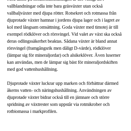
vallblandningar odla inte bara gräsväxter utan också
vallbaljväxter med djupa rötter. Rotsekret och rotmassa från
djuprotade växter hamnar i jordens djupa lager och i lagret av
kol med långsam omsättning. Goda växter med timotej är till
exempel rödklöver och rörsvingel. Vid valet av växt ska också
deras odlingssäkerhet beaktas. Sådana växter är bland annat
rörsvingel (framgångsrik men dåligt D-värde), rödklöver
(lämpar sig för mineraljordar) och alsikeklöver. Även luserner
kan användas, men de lämpar sig bäst för mineraljordskiften
med god vattenhushållning.
Djuprotade växter luckrar upp marken och förbättrar därmed
åkerns vatten- och näringshushållning. Användningen av
djuprotade växter bidrar också till en jämnare och större
spridning av växtrester som uppstår via rotmikrober och
rotbiomassa i markprofilen.