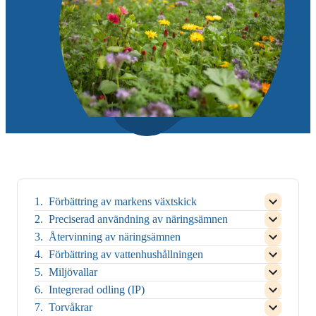
Förbättring av markens växtskick
Open
child
Preciserad användning av näringsämnen
Open
menu
child
Återvinning av näringsämnen
for
Open
menu
Close
child
Förbättring av vattenhushållningen
for
child
Open
menu
Close
menu
child
Miljövallar
for
child
Open
for
menu
Close
menu
child
Integrerad odling (IP)
Förbättring
for
child
Open
for
menu
av
Close
menu
child
Torvåkrar
Preciserad
for
markens
child
Open
for
menu