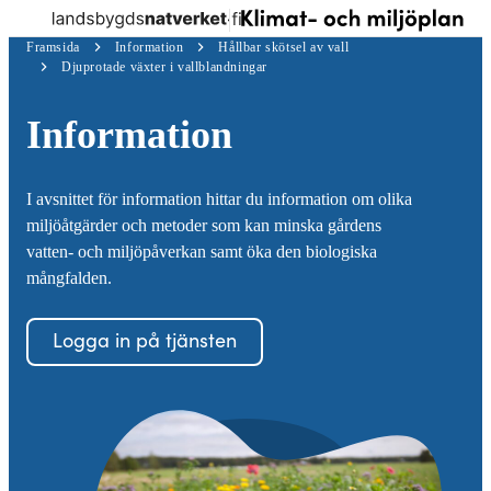
Log
Skip to
Meny
Klimat-
in
Framsida
Information
Hållbar skötsel av vall
content
↓
och
Djuprotade växter i vallblandningar
miljöplan
Information
I avsnittet för information hittar du information om olika
miljöåtgärder och metoder som kan minska gårdens
vatten- och miljöpåverkan samt öka den biologiska
mångfalden.
Logga in på tjänsten