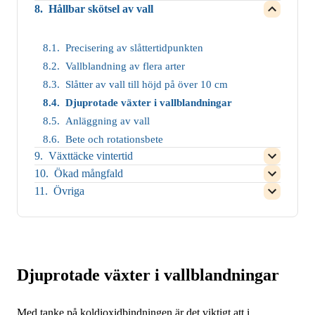
användnin
Close
växtskick
menu
child
Hållbar skötsel av vall
Återvinnin
for
av
child
Open
for
menu
av
Close
näringsäm
menu
child
Förbättring
for
näringsäm
child
for
menu
av
Close
menu
Miljövallar
for
Precisering av slåttertidpunkten
vattenhush
child
for
Close
menu
Integrerad
Vallblandning av flera arter
child
for
odling
menu
Torvåkrar
Slåtter av vall till höjd på över 10 cm
(IP)
for
Hållbar
Djuprotade växter i vallblandningar
skötsel
av
Anläggning av vall
vall
Bete och rotationsbete
Växttäcke vintertid
Open
child
Ökad mångfald
Open
menu
child
Övriga
for
Open
menu
Close
child
for
child
menu
Close
menu
for
child
for
Close
menu
Växttäcke
child
for
vintertid
menu
Ökad
for
Djuprotade växter i vallblandningar
mångfald
Övriga
Med tanke på koldioxidbindningen är det viktigt att i