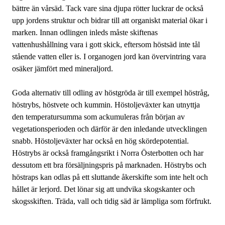
bättre än vårsäd. Tack vare sina djupa rötter luckrar de också
upp jordens struktur och bidrar till att organiskt material ökar i
marken. Innan odlingen inleds måste skiftenas
vattenhushållning vara i gott skick, eftersom höstsäd inte tål
stående vatten eller is. I organogen jord kan övervintring vara
osäker jämfört med mineraljord.
Goda alternativ till odling av höstgröda är till exempel höstråg,
höstrybs, höstvete och kummin. Höstoljeväxter kan utnyttja
den temperatursumma som ackumuleras från början av
vegetationsperioden och därför är den inledande utvecklingen
snabb. Höstoljeväxter har också en hög skördepotential.
Höstrybs är också framgångsrikt i Norra Österbotten och har
dessutom ett bra försäljningspris på marknaden. Höstrybs och
höstraps kan odlas på ett sluttande åkerskifte som inte helt och
hållet är lerjord. Det lönar sig att undvika skogskanter och
skogsskiften. Träda, vall och tidig säd är lämpliga som förfrukt.