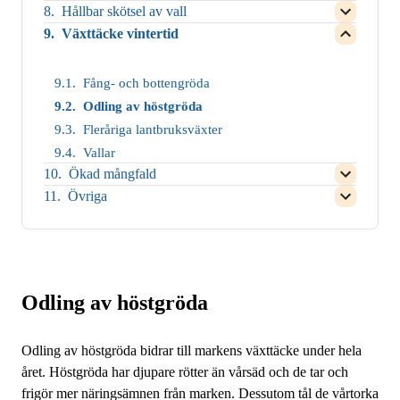
användnin
Close
växtskick
menu
child
Hållbar skötsel av vall
Återvinnin
for
av
child
Open
for
menu
av
Close
näringsäm
menu
child
Växttäcke vintertid
Förbättring
for
näringsäm
child
Open
for
menu
av
Close
menu
child
Miljövallar
for
vattenhush
child
for
menu
Close
menu
Integrerad
for
Fång- och bottengröda
child
for
odling
Close
menu
Torvåkrar
Odling av höstgröda
(IP)
child
for
menu
Hållbar
Fleråriga lantbruksväxter
for
skötsel
Växttäcke
av
Vallar
vintertid
vall
Ökad mångfald
Open
child
Övriga
Open
menu
child
for
menu
Close
for
child
Close
menu
child
for
menu
Ökad
for
Odling av höstgröda
mångfald
Övriga
Odling av höstgröda bidrar till markens växttäcke under hela
året. Höstgröda har djupare rötter än vårsäd och de tar och
frigör mer näringsämnen från marken. Dessutom tål de vårtorka