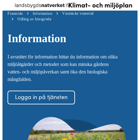
Log
Skip to
Meny
Klimat-
in
Framsida
Information
Växttäcke vintertid
content
↓
och
Odling av höstgröda
miljöplan
Information
I avsnittet för information hittar du information om olika
miljöåtgärder och metoder som kan minska gårdens
vatten- och miljöpåverkan samt öka den biologiska
mångfalden.
Logga in på tjänsten