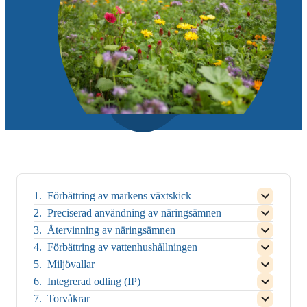
Förbättring av markens växtskick
Open
child
Preciserad användning av näringsämnen
Open
menu
child
Återvinning av näringsämnen
for
Open
menu
Close
child
Förbättring av vattenhushållningen
for
child
Open
menu
Close
menu
child
Miljövallar
for
child
Open
for
menu
Close
menu
child
Integrerad odling (IP)
Förbättring
for
child
Open
for
menu
av
Close
menu
child
Torvåkrar
Preciserad
for
markens
child
Open
for
menu