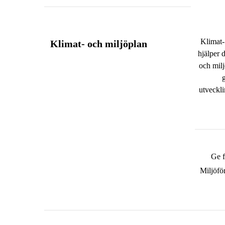
Klimat-
Klimat- och miljöplan
hjälper d
och milj
utveckli
Ge 
Miljöfö