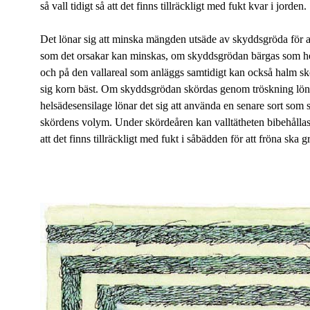
så vall tidigt så att det finns tillräckligt med fukt kvar i jorden.
Det lönar sig att minska mängden utsäde av skyddsgröda för at
som det orsakar kan minskas, om skyddsgrödan bärgas som hels
och på den vallareal som anläggs samtidigt kan också halm 
sig korn bäst. Om skyddsgrödan skördas genom tröskning lönar
helsädesensilage lönar det sig att använda en senare sort som
skördens volym. Under skördeåren kan valltätheten bibehållas 
att det finns tillräckligt med fukt i såbädden för att fröna ska 