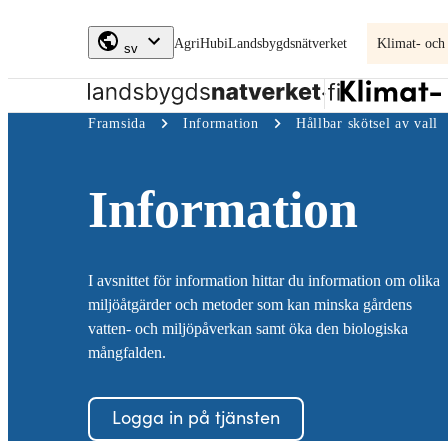
Skip to
AgriHubi
Landsbygdsnätverket
Klimat- och
content
↓
sv
Klimat-
Framsida
Information
Hållbar skötsel av vall
och
miljöplan
Information
I avsnittet för information hittar du information om olika
miljöåtgärder och metoder som kan minska gårdens
vatten- och miljöpåverkan samt öka den biologiska
mångfalden.
Logga in på tjänsten