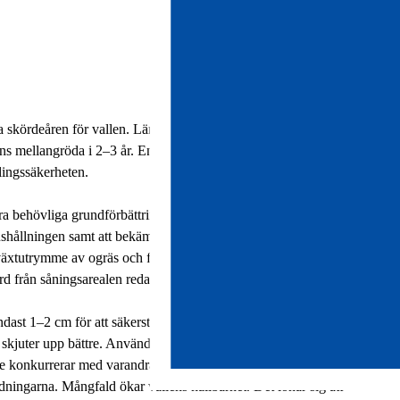
 skördeåren för vallen. Längden på växtföljden för vall är
ens mellangröda i 2–3 år. En ständigt pågående växtföljd
odlingssäkerheten.
ra behövliga grundförbättringar, såsom kalkning, ytutjämning
hushållningen samt att bekämpa bestående ogräs. Det lönar sig
växtutrymme av ogräs och förhindrar skorpbildning på
rd från såningsarealen redan under anläggningsåret.
ndast 1–2 cm för att säkerställa att de kommer upp jämnt.
h skjuter upp bättre. Användning av utsädesblandning ökar
 inte konkurrerar med varandra utan kompletterar varandra. Det
ndningarna. Mångfald ökar vallens hållbarhet. Det lönar sig att