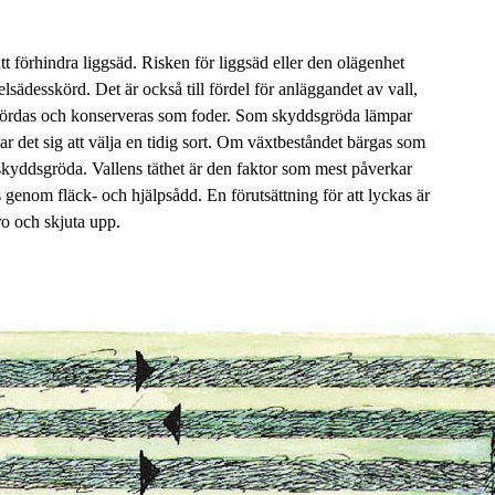
t förhindra liggsäd. Risken för liggsäd eller den olägenhet
ädesskörd. Det är också till fördel för anläggandet av vall,
skördas och konserveras som foder. Som skyddsgröda lämpar
 det sig att välja en tidig sort. Om växtbeståndet bärgas som
 skyddsgröda. Vallens täthet är den faktor som mest påverkar
genom fläck- och hjälpsådd. En förutsättning för att lyckas är
gro och skjuta upp.