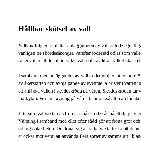
Hållbar skötsel av vall
Vallväxtföljden omfattar anläggningen av vall och de egentliga
vanligen tre skördesäsonger, varefter fodersäd odlas som vall
säkerställer att det alltid odlas vall i olika åldrar, vilket ökar 
I samband med anläggandet av vall är det möjligt att genomfö
av åkerskiften och avhjälpande av eventuella brister i vatten
att anlägga vallen i skyddsgröda på våren. Skyddsgrödan tar 
markytan. För anläggning på våren talar också att man får skö
Eftersom vallväxternas frön är små ska de sås på ett djup av e
Vältning i samband med eller efter sådd gör att fröna gror oc
ngen
odlingssäkerheten. Det lönar sig att välja växtarter så att de
är också motiverat att använda flera sorter av samma art i bla