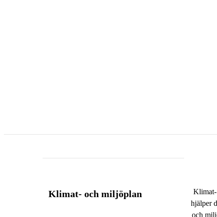
Klimat-
Klimat- och miljöplan
hjälper d
och milj