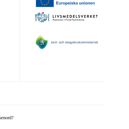
ösenord?