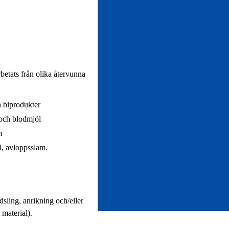
etats från olika återvunna biprodukter.
a biprodukter
 och blodmjöl
m
l, avloppsslam.
sling, anrikning och/eller kompletterande
 material).