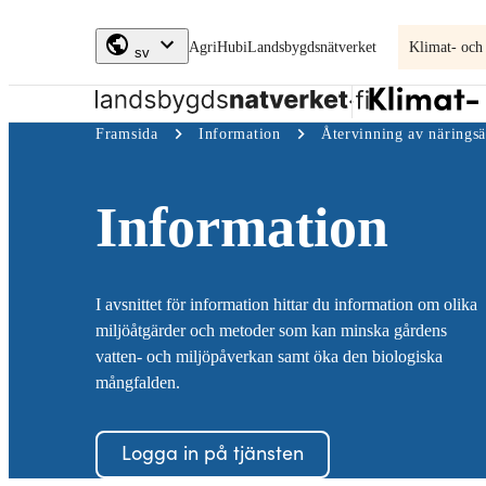
Skip to
AgriHubi
Landsbygdsnätverket
Klimat- och
content
↓
sv
Klimat-
Framsida
Information
Återvinning av närings
och
miljöplan
Information
I avsnittet för information hittar du information om olika
miljöåtgärder och metoder som kan minska gårdens
vatten- och miljöpåverkan samt öka den biologiska
mångfalden.
Logga in på tjänsten