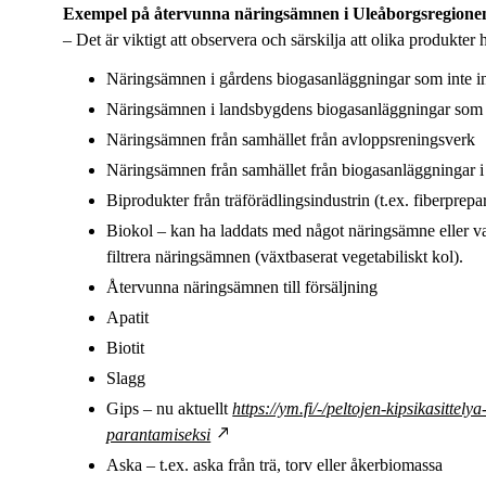
Exempel på återvunna näringsämnen i Uleåborgsregione
– Det är viktigt att observera och särskilja att olika produkter
Näringsämnen i gårdens biogasanläggningar som inte in
Näringsämnen i landsbygdens biogasanläggningar som i
Näringsämnen från samhället från avloppsreningsverk
Näringsämnen från samhället från biogasanläggningar i s
Biprodukter från träförädlingsindustrin (t.ex. fiberprepa
Biokol – kan ha laddats med något näringsämne eller va
filtrera näringsämnen (växtbaserat vegetabiliskt kol).
Återvunna näringsämnen till försäljning
Apatit
Biotit
Slagg
Gips – nu aktuellt
https://ym.fi/-/peltojen-kipsikasittel
parantamiseksi
Aska – t.ex. aska från trä, torv eller åkerbiomassa