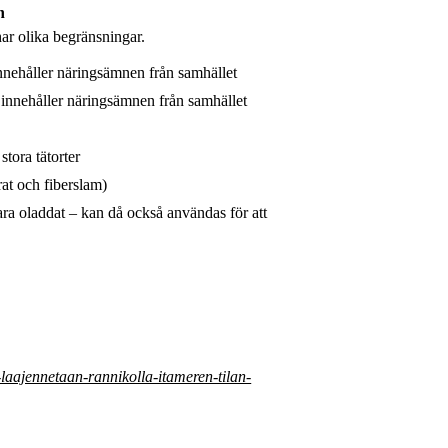
n
 har olika begränsningar.
nehåller näringsämnen från samhället
nnehåller näringsämnen från samhället
tora tätorter
rat och fiberslam)
ra oladdat – kan då också användas för att
ya-laajennetaan-rannikolla-itameren-tilan-