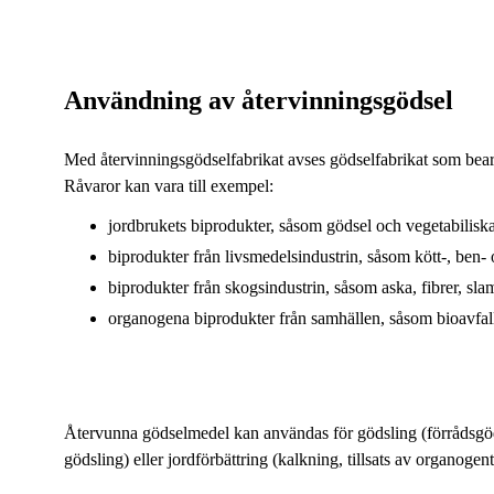
Användning av återvinningsgödsel
Med återvinningsgödselfabrikat avses gödselfabrikat som bearb
Råvaror kan vara till exempel:
jordbrukets biprodukter, såsom gödsel och vegetabilisk
biprodukter från livsmedelsindustrin, såsom kött-, ben-
biprodukter från skogsindustrin, såsom aska, fibrer, sla
organogena biprodukter från samhällen, såsom bioavfal
Återvunna gödselmedel kan användas för gödsling (förrådsgöd
gödsling) eller jordförbättring (kalkning, tillsats av organogent