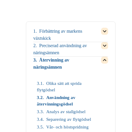
Förbättring av markens
Open
child
växtskick
menu
Preciserad användning av
for
Open
Close
child
näringsämnen
child
menu
Återvinning av
menu
for
Open
for
Close
child
näringsämnen
Förbättring
child
menu
av
menu
for
markens
for
Close
växtskick
Preciserad
Olika sätt att sprida
child
användning
menu
flytgödsel
av
for
näringsämnen
Användning av
Återvinning
av
återvinningsgödsel
näringsämnen
Analys av stallgödsel
Separering av flytgödsel
Vår- och höstspridning