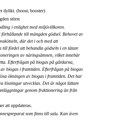
r dylikt. (boost, booster)
gden störst
ling i enlighet med miljövillkoren.
i förhållande till mängden gödsel. Behovet av
psskötseln, där det i och med att
till fördel att behandla gödseln i en tätare
ioneringen av näringsämnen, vilket innebär
tta. Efterfrågan på biogas på gårdarna,
v biogas i framtiden. Efterfrågan på biogas
ösa ökningen av biogas i framtiden. Det har
ya lösningar utvecklas. Det är något lättare
asanläggningar genom fraktionering än från
r att uppdateras.
nespreparat som finns till salu. Kan även