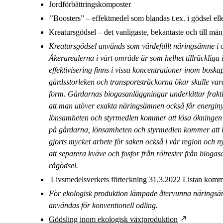
Jordförbättringskomposter
’’Boosters” – effektmedel som blandas t.ex. i gödsel elle
Kreatursgödsel – det vanligaste, bekantaste och till män
Kreatursgödsel används som värdefullt näringsämne i od
Åkerarealerna i vårt område är som helhet tillräckliga 
effektivisering finns i vissa koncentrationer inom boska
gårdsstorleken och transportsträckorna ökar skulle vara 
form. Gårdarnas biogasanläggningar underlättar frakt
att man utöver exakta näringsämnen också får energiny
lönsamheten och styrmedlen kommer att lösa ökningen a
på gårdarna, lönsamheten och styrmedlen kommer att l
gjorts mycket arbete för saken också i vår region och n
att separera kväve och fosfor från rötrester från biog
rågödsel.
Livsmedelsverkets förteckning 31.3.2022 Listan komme
För ekologisk produktion lämpade återvunna näringsäm
användas för konventionell odling.
Gödsling inom ekologisk växtproduktion