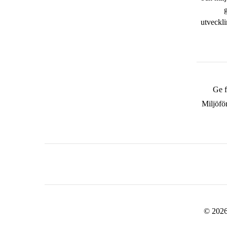
utveckli
Ge 
Miljöfö
© 202