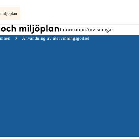
 miljöplan
Information
Anvisningar
Open
child
ämnen
Användning av återvinningsgödsel
menu
for
Information