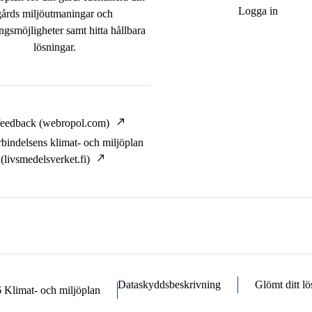
Logga in
gårds miljöutmaningar och
ngsmöjligheter samt hitta hållbara
lösningar.
feedback (webropol.com)
rbindelsens klimat- och miljöplan
(livsmedelsverket.fi)
Dataskyddsbeskrivning
Glömt ditt l
6
Klimat- och miljöplan