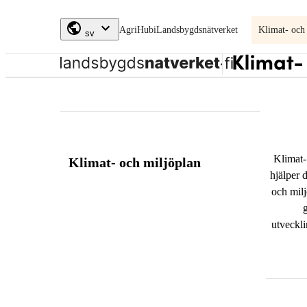
Skip to
AgriHubi
Landsbygdsnätverket
Klimat- och
content
↓
sv
Klimat-
och
miljöplan
Klimat-
Klimat- och miljöplan
hjälper d
och milj
utveckli