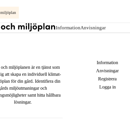
 miljöplan
Information
Anvisningar
Open
child
menu
for
Information
Information
 och miljöplanen är en tjänst som
Anvisningar
ig att skapa en individuell klimat-
Registrera
öplan för din gård. Identifiera din
Logga in
gårds miljöutmaningar och
ngsmöjligheter samt hitta hållbara
lösningar.