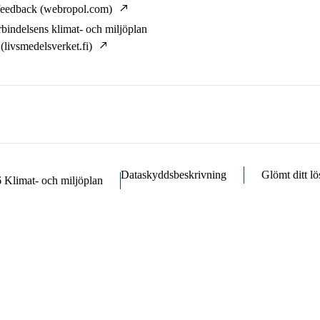
feedback (webropol.com)
rbindelsens klimat- och miljöplan
(livsmedelsverket.fi)
Dataskyddsbeskrivning
Glömt ditt l
6
Klimat- och miljöplan