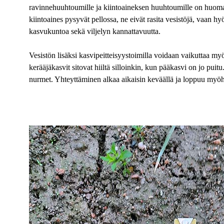
ravinnehuuhtoumille ja kiintoaineksen huuhtoumille on huomat
kiintoaines pysyvät pellossa, ne eivät rasita vesistöjä, vaan hy
kasvukuntoa sekä viljelyn kannattavuutta.
Vesistön lisäksi kasvipeitteisyystoimilla voidaan vaikuttaa my
kerääjäkasvit sitovat hiiltä silloinkin, kun pääkasvi on jo puit
nurmet. Yhteyttäminen alkaa aikaisin keväällä ja loppuu myöh
t