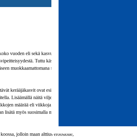
 koko vuoden eli sekä kasvukauden että sen
vipeitteisyydestä. Tuttu käsite on myös
evääseen muokkaamattomana säilytettävää
ttävät kerääjäkasvit ovat esimerkkejä
itella. Lisäämällä näitä viljelykiertoon muiden
kkojen määrää eli viikkoja, joiden aikana
daan lisätä myös suosimalla mahdollisimman
 koossa, jolloin maan alttius eroosiolle,