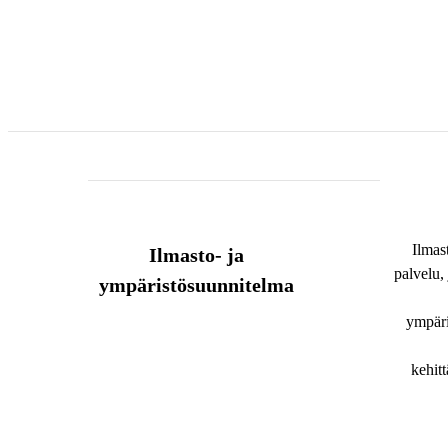
Ilmas
Ilmasto- ja
palvelu, 
ympäristösuunnitelma
ympäri
kehit