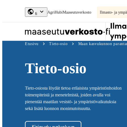
Siirry
AgriHubi
Maaseutuverkosto
Ilmasto- ja ympä
suoraan
fi
sisältöön
↓
Ilmastosuunnitelma
Etusivu
Tieto-osio
Maan kasvukunnon parant
Tieto-osio
Tieto-osiosta löydät tietoa erilaisista ympäristönhoidon
toimenpiteistä ja menetelmistä, joiden avulla voi
pienentää maatilan vesistö- ja ympäristövaikutuksia
sekä lisätä luonnon monimutoisuutta.
Kirjaudu palveluun