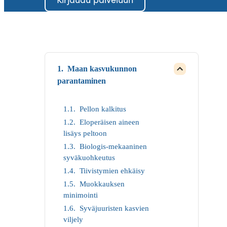
Maan kasvukunnon
Open
child
parantaminen
menu
for
Close
Pellon kalkitus
child
menu
Eloperäisen aineen
for
lisäys peltoon
Maan
kasvukunnon
Biologis-mekaaninen
parantaminen
syväkuohkeutus
Tiivistymien ehkäisy
Muokkauksen
minimointi
Syväjuuristen kasvien
viljely