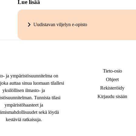
Lue lisää
Uudistavan viljelyn e-opisto
Tieto-osio
to- ja ympäristösuunnitelma on
Ohjeet
joka auttaa sinua luomaan tilallesi
Rekisteröidy
yksilöllisen ilmasto- ja
Kirjaudu sisään
stösuunnitelman. Tunnista tilasi
ympäristöhaasteet ja
tämismahdollisuudet sekä löydä
kestäviä ratkaisuja.