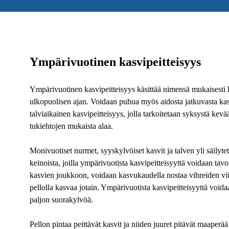
Ympärivuotinen kasvipeitteisyys
Ympärivuotinen kasvipeitteisyys käsittää nimensä mukaisesti
ulkopuolisen ajan. Voidaan puhua myös aidosta jatkuvasta kas
talviaikainen kasvipeitteisyys, jolla tarkoitetaan syksystä k
tukiehtojen mukaista alaa.
Monivuotiset nurmet, syyskylvöiset kasvit ja talven yli säilyte
keinoista, joilla ympärivuotista kasvipeitteisyyttä voidaan tavo
kasvien joukkoon, voidaan kasvukaudella nostaa vihreiden vii
pellolla kasvaa jotain. Ympärivuotista kasvipeitteisyyttä voi
paljon suorakylvöä.
Pellon pintaa peittävät kasvit ja niiden juuret pitävät maaperää