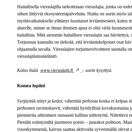
Haitallisella vieraslajilla tarkoitetaan vieraslajia, jonka on 
siihen liittyviä ekosysteemipalveluita. Haitta on usein myös ta
den
myötävaikutuksella ylittänyt luontaiset leviämisesteet, kuten m
alueelle, minne se ilman ihmisen apua ei olisi vielä luontaisesti
haitallisia. Mitä aiemmin haitallisen vieraslajin saa hävitetty
Torjunnan kannalta on tärkeää, että leviämiskelpoiset osat häv
ohjaamalla tavalla. Vieraslajien torjuntavelvoitteen taustalla 
vieraslajilainsäädäntö.
Katso lisää
www.vieraslajit.fi
– usein kysyttyä.
Komea lupiini
Syrjäyttää niityt ja kedot, vähentää perhosia koska ei kelpaa ni
perhosten ravintokasvit, vähentää hyödyllisiä kovakuoriaisia j
pientareita aiheuttaen runsaasti kallista niittotyötä. Niitettävä
Pieniltä esiintymiltä juurineen poisto – juurakot polttoon. Maa
vuosikymmeniä, kaivuu saattaa aktivoida syvemmällä olevat 