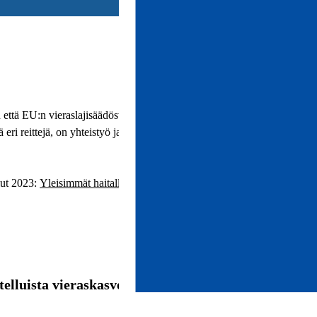
en että EU:n vieraslajisäädösten mukaan.
eri reittejä, on yhteistyö ja tiedottaminen
ut 2023:
Yleisimmät haitalliset vieraskasvit ja
telluista vieraskasveista