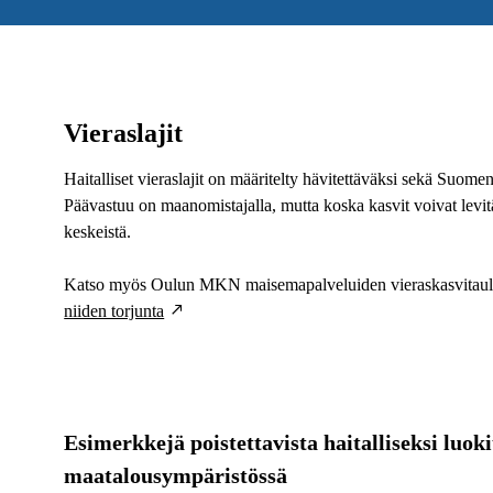
Vieraslajit
Haitalliset vieraslajit on määritelty hävitettäväksi sekä Suom
Päävastuu on maanomistajalla, mutta koska kasvit voivat levitä 
keskeistä.
Katso myös Oulun MKN maisemapalveluiden vieraskasvitaul
niiden torjunta
t
Esimerkkejä poistettavista haitalliseksi luoki
maatalousympäristössä