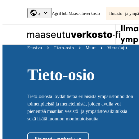
Siirry
AgriHubi
Maaseutuverkosto
Ilmasto- ja ympä
suoraan
fi
sisältöön
↓
Ilmastosuunnitelma
Etusivu
Tieto-osio
Muut
Vieraslajit
Tieto-osio
Tieto-osiosta löydät tietoa erilaisista ympäristönhoidon
toimenpiteistä ja menetelmistä, joiden avulla voi
pienentää maatilan vesistö- ja ympäristövaikutuksia
sekä lisätä luonnon monimutoisuutta.
Kirjaudu palveluun