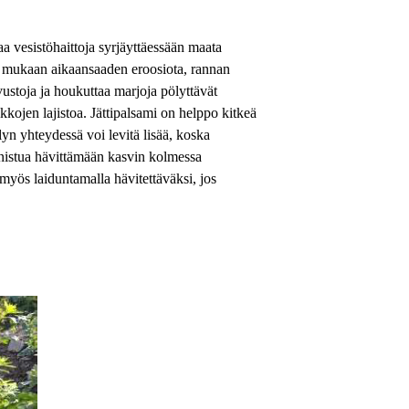
aa vesistöhaittoja syrjäyttäessään maata
van mukaan aikaansaaden eroosiota, rannan
ustoja ja houkuttaa marjoja pölyttävät
kkojen lajistoa. Jättipalsami on helppo kitkeä
lyn yhteydessä voi levitä lisää, koska
nistua hävittämään kasvin kolmessa
myös laiduntamalla hävitettäväksi, jos