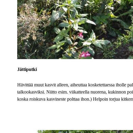
Jättiputki
Hävittää muut kasvit alleen, aiheuttaa kosketettaessa iholle p
talkookasviksi. Niitto esim. viikatteella nuorena, kukinnon pois
koska roiskuva kasvineste polttaa ihon.) Helpoin torjua kitkem