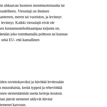
todettu uhkaavan luonnon monimuotoisuutta tai
loudellinen. Vieraslaji on ihmisen
antereen, meren tai vuoriston, ja levinnyt
 levinnyt. Kaikki vieraslajit eivät ole
ä, sen kustannustehokkaampaa torjunta on.
itetään joko toimittamalla polttoon tai kunnan
on sekä EU- että kansallinen
iden ravintokasviksi ja hävittää levitessään
a muurahaisia, kerää typpeä ja rehevöittää
 ennen siementämistä useita kertoja kesässä.
han jäävät siemenet säilyvät itävinä
siemenet kasvuun.