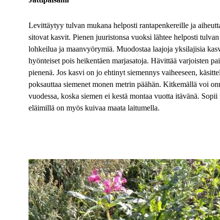
Levittäytyy tulvan mukana helposti rantapenkereille ja aiheutt
sitovat kasvit. Pienen juuristonsa vuoksi lähtee helposti tul
lohkeilua ja maanvyörymiä. Muodostaa laajoja yksilajisia kasv
hyönteiset pois heikentäen marjasatoja. Hävittää varjoisten pai
pienenä. Jos kasvi on jo ehtinyt siemennys vaiheeseen, käsitte
poksauttaa siemenet monen metrin päähän. Kitkemällä voi on
vuodessa, koska siemen ei kestä montaa vuotta itävänä. Sopii 
eläimillä on myös kuivaa maata laitumella.