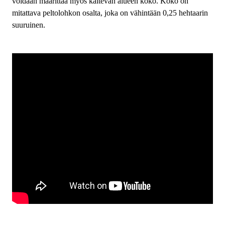
voidaan määrittää myös kaltevan alueen koko. Koko on
mitattava peltolohkon osalta, joka on vähintään 0,25 hehtaarin
suuruinen.