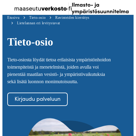
Siirry
Kir
Valikko
Ilmastosuunnitelma
suoraan
sis
Etusivu
Tieto-osio
Ravinteiden kierrätys
sisältöön
↓
Lietelannan eri levitystavat
Tieto-osio
Tieto-osiosta löydät tietoa erilaisista ympäristönhoidon
toimenpiteistä ja menetelmistä, joiden avulla voi
pienentää maatilan vesistö- ja ympäristövaikutuksia
sekä lisätä luonnon monimutoisuutta.
Kirjaudu palveluun