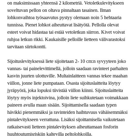
on maksimissaan yhteensä 2 kilometriä. Vetoletkulevitykseen
soveltuvan pellon on oltava pinnaltaan tasainen. Ilman
lohkonvaihtoa työsaavutus pystyy olemaan noin 5 hehtaaria
tunnissa. Pienet lohkot aiheuttavat lisätyötä. Pellolla olevat
esteet voivat hidastaa tai estää vetoletkun siirron. Kivet voivat
ruhjoa letkun rikki. Kaukaisille pelloille lietteen välivarastoksi
tarvitaan siirtokontti.
Sijoituslevityksessä liete sijoitetaan 2- 10 cm:n syvyyteen joko
vannas- tai painelevittimellä, jolloin saadaan ravinteet parhaiten
kasvin juurten ulottuville. Multainlaitteen vannas tekee maahan
viillon, jonne liete pumpataan. Osasta sijoituslaitteita löytyy
jyräpyörä, joka lopuksi tiivistää viillon kiinni. Sijoituslaitteita
löytyy myös injektoivina, jolloin liete suihkutetaan voimakkaan
paineen avulla maan sisään. Sijoittamisella saadaan typen
hävikki pienemmäksi ja ravinteiden haihtuvuus vähäisemmäksi
pintalevitykseen verrattuna. Lisäksi sijoittamisella vaikutetaan
ratkaisevasti lietteen pintalevityksen aiheuttamaan fosforin
huuhtoutumisriskiin kaltevilla peltolohkoilla.