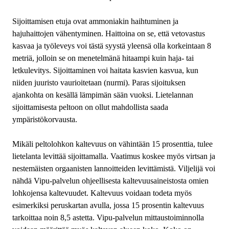
Sijoittamisen etuja ovat ammoniakin haihtuminen ja
hajuhaittojen vähentyminen. Haittoina on se, että vetovastus
kasvaa ja työleveys voi tästä syystä yleensä olla korkeintaan 8
metriä, jolloin se on menetelmänä hitaampi kuin haja- tai
letkulevitys. Sijoittaminen voi haitata kasvien kasvua, kun
niiden juuristo vaurioitetaan (nurmi). Paras sijoituksen
ajankohta on kesällä lämpimän sään vuoksi. Lietelannan
sijoittamisesta peltoon on ollut mahdollista saada
ympäristökorvausta.
Mikäli peltolohkon kaltevuus on vähintään 15 prosenttia, tulee
lietelanta levittää sijoittamalla. Vaatimus koskee myös virtsan ja
nestemäisten orgaanisten lannoitteiden levittämistä. Viljelijä voi
nähdä Vipu-palvelun ohjeellisesta kaltevuusaineistosta omien
lohkojensa kaltevuudet. Kaltevuus voidaan todeta myös
esimerkiksi peruskartan avulla, jossa 15 prosentin kaltevuus
tarkoittaa noin 8,5 astetta. Vipu-palvelun mittaustoiminnolla