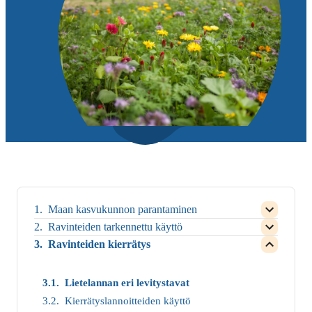
Maan kasvukunnon parantaminen
Open
child
Ravinteiden tarkennettu käyttö
Open
menu
child
Ravinteiden kierrätys
for
Open
menu
Close
child
for
child
menu
Close
menu
for
Lietelannan eri levitystavat
child
for
Close
menu
Maan
Kierrätyslannoitteiden käyttö
child
for
kasvukun
menu