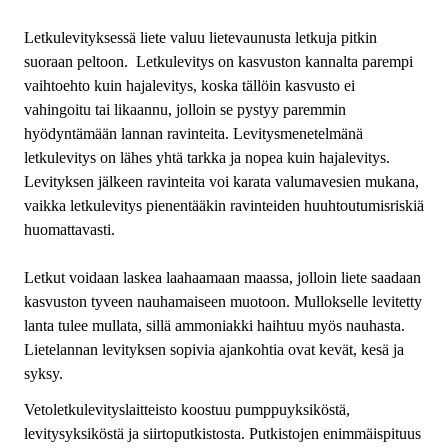
Letkulevityksessä liete valuu lietevaunusta letkuja pitkin
suoraan peltoon. Letkulevitys on kasvuston kannalta parempi
vaihtoehto kuin hajalevitys, koska tällöin kasvusto ei
vahingoitu tai likaannu, jolloin se pystyy paremmin
hyödyntämään lannan ravinteita. Levitysmenetelmänä
letkulevitys on lähes yhtä tarkka ja nopea kuin hajalevitys.
Levityksen jälkeen ravinteita voi karata valumavesien mukana,
vaikka letkulevitys pienentääkin ravinteiden huuhtoutumisriskiä
huomattavasti.
Letkut voidaan laskea laahaamaan maassa, jolloin liete saadaan
kasvuston tyveen nauhamaiseen muotoon. Mullokselle levitetty
lanta tulee mullata, sillä ammoniakki haihtuu myös nauhasta.
Lietelannan levityksen sopivia ajankohtia ovat kevät, kesä ja
syksy.
Vetoletkulevityslaitteisto koostuu pumppuyksiköstä,
levitysyksiköstä ja siirtoputkistosta. Putkistojen enimmäispituus