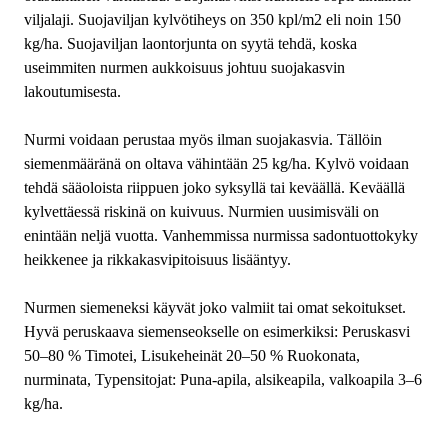
viljalaji. Suojaviljan kylvötiheys on 350 kpl/m2 eli noin 150
kg/ha. Suojaviljan laontorjunta on syytä tehdä, koska
useimmiten nurmen aukkoisuus johtuu suojakasvin
lakoutumisesta.
Nurmi voidaan perustaa myös ilman suojakasvia. Tällöin
siemenmääränä on oltava vähintään 25 kg/ha. Kylvö voidaan
tehdä sääoloista riippuen joko syksyllä tai keväällä. Keväällä
kylvettäessä riskinä on kuivuus. Nurmien uusimisväli on
enintään neljä vuotta. Vanhemmissa nurmissa sadontuottokyky
heikkenee ja rikkakasvipitoisuus lisääntyy.
Nurmen siemeneksi käyvät joko valmiit tai omat sekoitukset.
Hyvä peruskaava siemenseokselle on esimerkiksi: Peruskasvi
50–80 % Timotei, Lisukeheinät 20–50 % Ruokonata,
nurminata, Typensitojat: Puna-apila, alsikeapila, valkoapila 3–6
kg/ha.