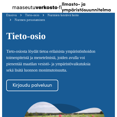
Siirry
Kir
Valikko
Ilmastosuunnitelma
suoraan
sis
Etusivu
Tieto-osio
Nurmien kestävä hoito
sisältöön
↓
Nurmen perustaminen
Tieto-osio
Tieto-osiosta löydät tietoa erilaisista ympäristönhoidon
toimenpiteistä ja menetelmistä, joiden avulla voi
pienentää maatilan vesistö- ja ympäristövaikutuksia
sekä lisätä luonnon monimutoisuutta.
Kirjaudu palveluun