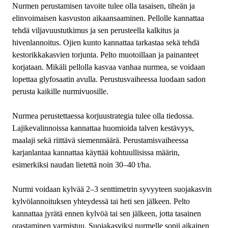
Nurmen perustamisen tavoite tulee olla tasaisen, tiheän ja
elinvoimaisen kasvuston aikaansaaminen. Pellolle kannattaa
tehdä viljavuustutkimus ja sen perusteella kalkitus ja
hivenlannoitus. Ojien kunto kannattaa tarkastaa sekä tehdä
kestorikkakasvien torjunta. Pelto muotoillaan ja painanteet
korjataan. Mikäli pellolla kasvaa vanhaa nurmea, se voidaan
lopettaa glyfosaatin avulla. Perustusvaiheessa luodaan sadon
perusta kaikille nurmivuosille.
Nurmea perustettaessa korjuustrategia tulee olla tiedossa.
Lajikevalinnoissa kannattaa huomioida talven kestävyys,
maalaji sekä riittävä siemenmäärä. Perustamisvaiheessa
karjanlantaa kannattaa käyttää kohtuullisissa määrin,
esimerkiksi naudan lietettä noin 30–40 t/ha.
Nurmi voidaan kylvää 2–3 senttimetrin syvyyteen suojakasvin
kylvölannoituksen yhteydessä tai heti sen jälkeen. Pelto
kannattaa jyrätä ennen kylvöä tai sen jälkeen, jotta tasainen
orastaminen varmistuu. Suojakasviksi nurmelle sopii aikainen